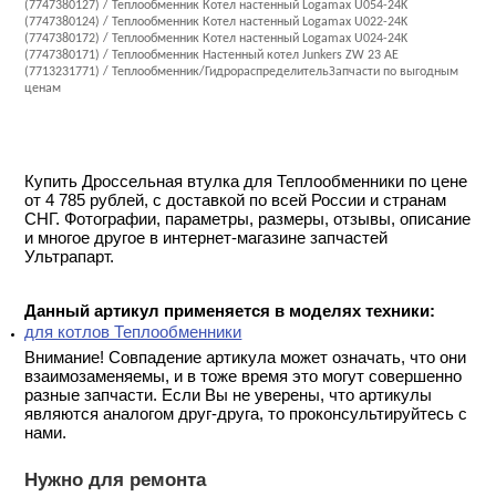
(7747380127) / Теплообменник Котел настенный Logamax U054-24K
(7747380124) / Теплообменник Котел настенный Logamax U022-24K
(7747380172) / Теплообменник Котел настенный Logamax U024-24K
(7747380171) / Теплообменник Настенный котел Junkers ZW 23 AE
(7713231771) / Теплообменник/ГидрораспределительЗапчасти по выгодным
ценам
Купить Дроссельная втулка для Теплообменники по цене
от 4 785 рублей, с доставкой по всей России и странам
СНГ. Фотографии, параметры, размеры, отзывы, описание
и многое другое в интернет-магазине запчастей
Ультрапарт.
Данный артикул применяется в моделях техники:
для котлов Теплообменники
Внимание! Совпадение артикула может означать, что они
взаимозаменяемы, и в тоже время это могут совершенно
разные запчасти. Если Вы не уверены, что артикулы
являются аналогом друг-друга, то проконсультируйтесь с
нами.
Нужно для ремонта