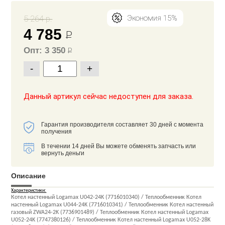
5 264 р.
Экономия 15%
4 785
Р
Опт: 3 350
Р
-
+
Данный артикул сейчас недоступен для заказа.
Гарантия производителя составляет 30 дней с момента
получения
В течении 14 дней Вы можете обменять запчасть или
вернуть деньги
Описание
Характеристики:
Котел настенный Logamax U042-24K (7716010340) / Теплообменник Котел
настенный Logamax U044-24K (7716010341) / Теплообменник Котел настенный
газовый ZWA24-2K (7736901489) / Теплообменник Котел настенный Logamax
U052-24K (7747380126) / Теплообменник Котел настенный Logamax U052-28K