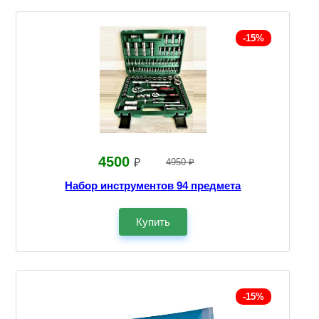
-15%
4500
₽
4950 ₽
Набор инструментов 94 предмета
Купить
-15%