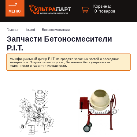
Корзина:
0
товаров
МЕНЮ
Главная
—
brand
— Бетоносмесители
Запчасти Бетоносмесители
P.I.T.
официальный дилер P.I.T.
Мы
по продаже запасных частей и расходных
материалов. Покупая запчасти у нас, Вы можете быть уверены в их
подлинности и гарантии исправности.