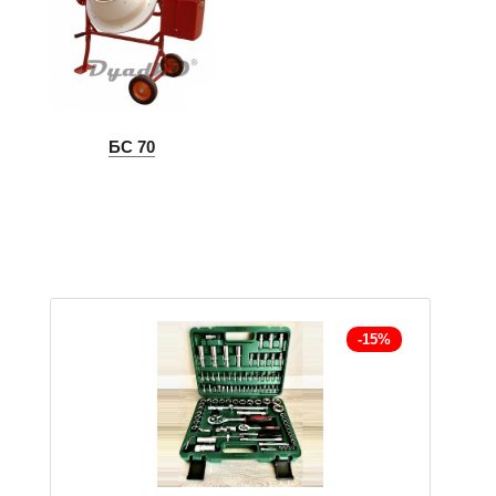
БС 70
-15%