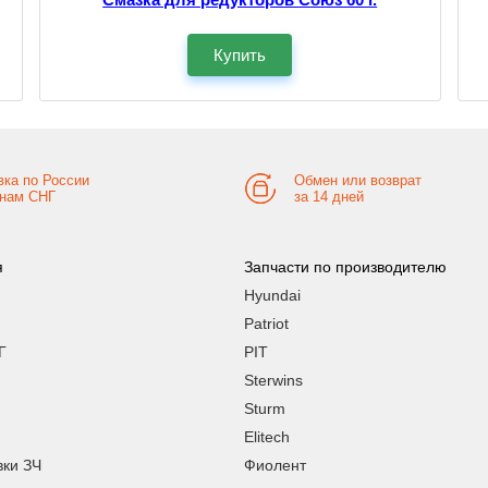
Купить
вка по России
Обмен или возврат
анам СНГ
за 14 дней
я
Запчасти по производителю
Hyundai
Patriot
Г
PIT
Sterwins
Sturm
Elitech
вки ЗЧ
Фиолент