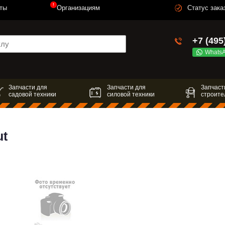
!
ты
Организациям
Статус зака
+7 (495
Whats
Запчасти для
Запчасти для
Запчаст
садовой техники
силовой техники
строите
ut