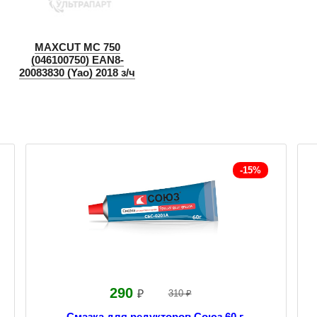
MAXCUT MC 750
(046100750) EAN8-
20083830 (Yao) 2018 з/ч
-15%
290
₽
310 ₽
Смазка для редукторов Союз 60 г.