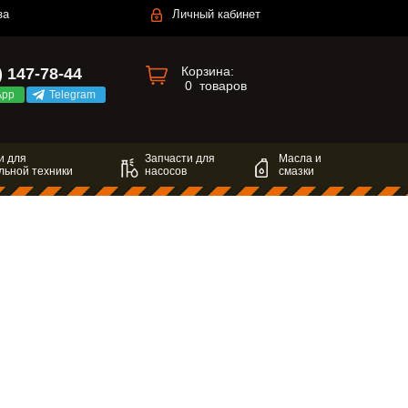
за
Личный кабинет
Корзина:
) 147-78-44
0
товаров
App
Telegram
и для
Запчасти для
Масла и
льной техники
насосов
смазки