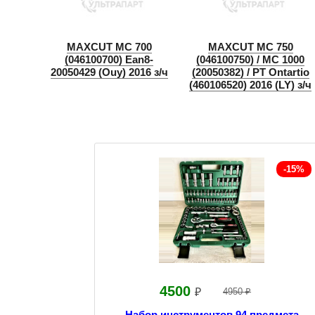
MAXCUT MC 700
MAXCUT MC 750
(046100700) Ean8-
(046100750) / MC 1000
20050429 (Ouy) 2016 з/ч
(20050382) / PT Ontartio
(460106520) 2016 (LY) з/ч
-15%
4500
₽
4950 ₽
Набор инструментов 94 предмета