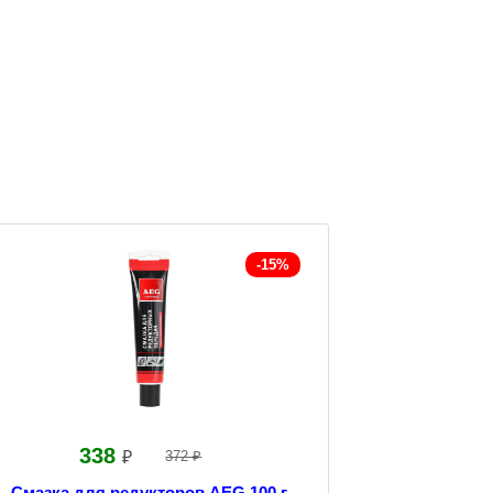
-15%
338
₽
372 ₽
Смазка для редукторов AEG 100 г