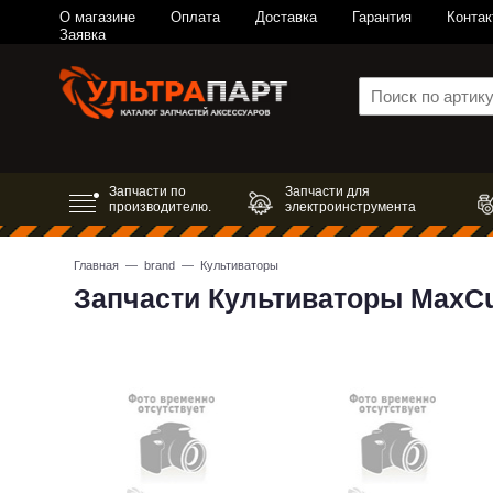
О магазине
Оплата
Доставка
Гарантия
Контак
Заявка
Запчасти по
Запчасти для
производителю.
электроинструмента
Главная
—
brand
— Культиваторы
Запчасти Культиваторы MaxC