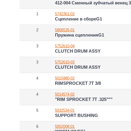
412-004 Сменный зубчатый венец 3,
1
5742361-02
Сцепление в сбореG1
2
5806535-01
Пружина сцепленияG1
3
5752610-04
CLUTCH DRUM ASSY
3
5752610-03
CLUTCH DRUM ASSY
4
5015980-02
RIMSPROCKET 7T 3/8
4
5014574-02
"RIM SPROCKET 7T .325"""
5
5032534-01
SUPPORT BUSHING
6
5052008-01