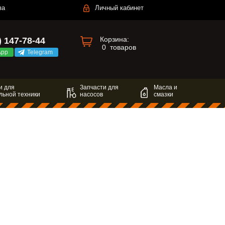
за
Личный кабинет
Корзина:
) 147-78-44
0
товаров
App
Telegram
и для
Запчасти для
Масла и
льной техники
насосов
смазки