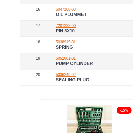
16
5047100-03
OIL PLUMMET
17
7201233-00
PIN 3X10
18
5038915-01
SPRING
19
5052001-01
PUMP CYLINDER
20
5036249-02
SEALING PLUG
-15%