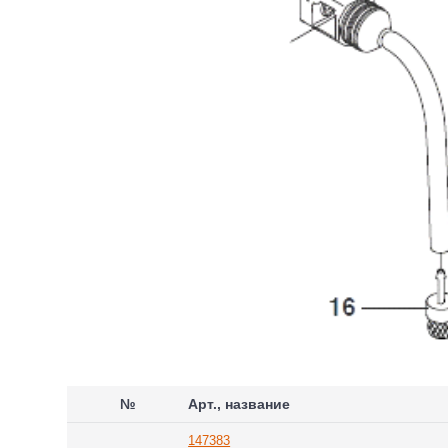
№
Арт., название
147383