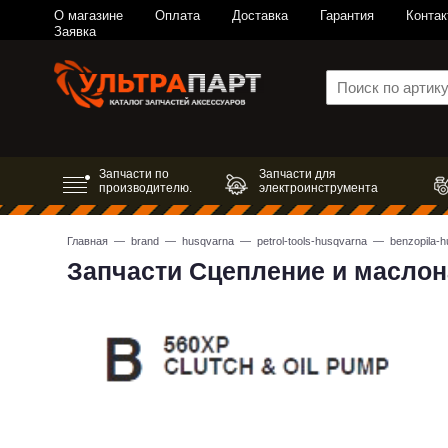
О магазине
Оплата
Доставка
Гарантия
Контак
Заявка
Запчасти по
Запчасти для
производителю.
электроинструмента
Главная
—
brand
—
husqvarna
—
petrol-tools-husqvarna
—
benzopila-
Запчасти Сцепление и маслон