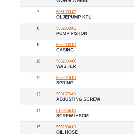
WORM WHEEL
7
5051999-02
OLJEPUMP KPL
8
5052002-02
PUMP PISTON
9
5052003-01
CASING
10
5032300-60
WASHER
11
5038916-01
SPRING
12
5051570-01
ADJUSTING SCREW
14
5100206-01
SCREW IHSCM
15
5052004-01
OIL HOSE