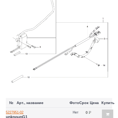
№
Арт., название
Фото
Срок
Цена
Купить
5227951-02
Нет
0
Р
unknounG1