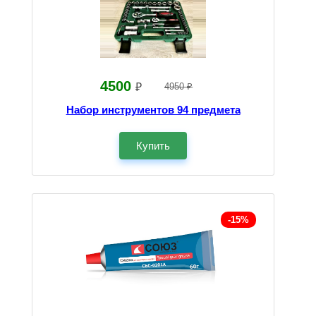
4500
₽
4950 ₽
Набор инструментов 94 предмета
Купить
-15%