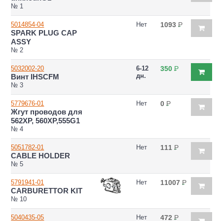
№ 1
5014854-04
Нет
1093
Р
SPARK PLUG CAP
ASSY
№ 2
5032002-20
6-12
350
Р
дн.
Винт IHSCFM
№ 3
5779676-01
Нет
0
Р
Жгут проводов для
562ХР, 560ХР,555G1
№ 4
5051782-01
Нет
111
Р
CABLE HOLDER
№ 5
5791941-01
Нет
11007
Р
CARBURETTOR KIT
№ 10
5040435-05
Нет
472
Р