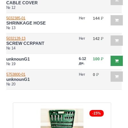
CABLE COVER
№ 12
5032385-01
Нет
144
Р
SHRINKAGE HOSE
№ 13
5032128-13
Нет
142
Р
SCREW CCRPANT
№ 14
unknounG1
6-12
100
Р
дн.
№ 19
5753800-01
Нет
0
Р
unknounG1
№ 20
-15%