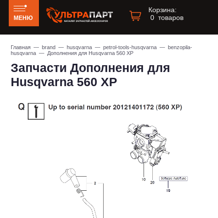
Корзина:
0
товаров
МЕНЮ
Главная
—
brand
—
husqvarna
—
petrol-tools-husqvarna
—
benzopila-
husqvarna
— Дополнения для Husqvarna 560 XP
Запчасти Дополнения для
Husqvarna 560 XP