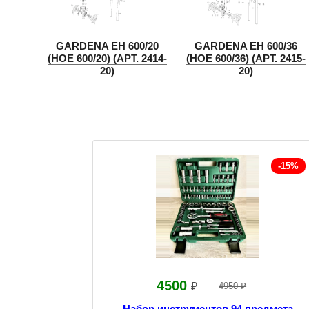
GARDENA EH 600/20
GARDENA EH 600/36
(HOE 600/20) (АРТ. 2414-
(HOE 600/36) (АРТ. 2415-
20)
20)
-15%
4500
₽
4950 ₽
Набор инструментов 94 предмета