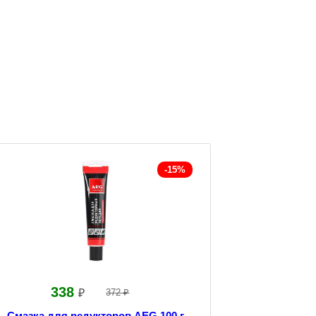
-15%
338
₽
372 ₽
Смазка для редукторов AEG 100 г