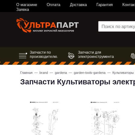
О магазине
Оплата
Доставка
Гарантия
Контак
Заявка
Запчасти по
Запчасти для
производителю.
электроинструмента
Главная
—
brand
—
gardena
—
garden-tools-gardena
— Культиваторы 
Запчасти Культиваторы элект