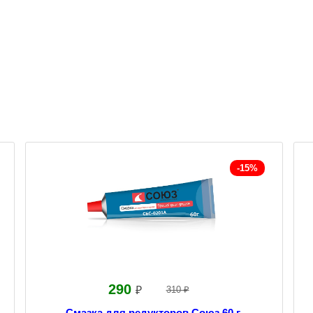
-15%
290
₽
310 ₽
Смазка для редукторов Союз 60 г.