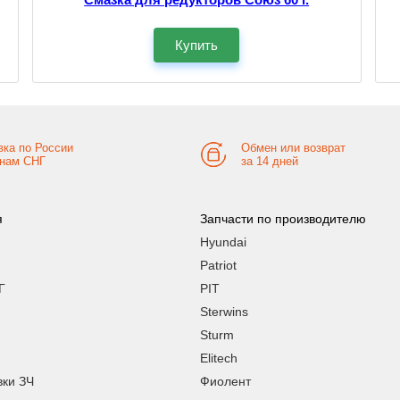
Купить
вка по России
Обмен или возврат
анам СНГ
за 14 дней
я
Запчасти по производителю
Hyundai
Patriot
Г
PIT
Sterwins
Sturm
Elitech
вки ЗЧ
Фиолент