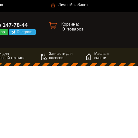
за
Личный кабинет
Корзина:
) 147-78-44
0
товаров
App
Telegram
и для
Запчасти для
Масла и
льной техники
насосов
смазки