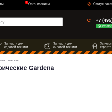
!
ты
Организациям
Статус зака
+7 (495
Whats
Запчасти для
Запчасти для
Запчаст
садовой техники
силовой техники
строите
электрические
рические Gardena