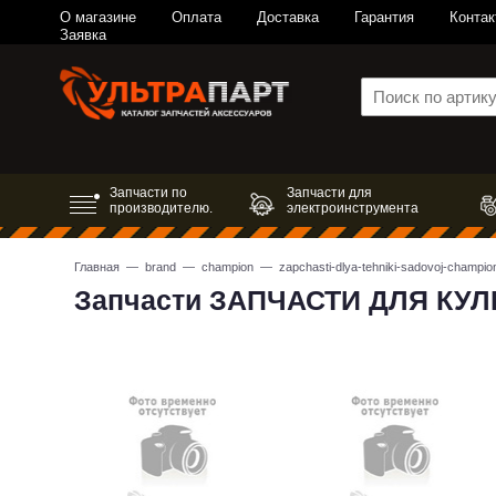
О магазине
Оплата
Доставка
Гарантия
Контак
Заявка
Запчасти по
Запчасти для
производителю.
электроинструмента
Главная
—
brand
—
champion
—
zapchasti-dlya-tehniki-sadovoj-champio
Запчасти ЗАПЧАСТИ ДЛЯ КУ