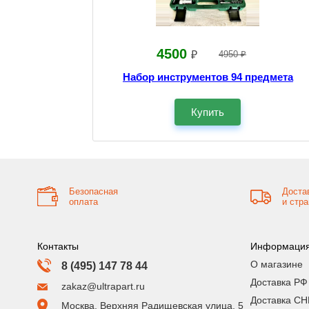
4500
₽
4950 ₽
Набор инструментов 94 предмета
Купить
Безопасная
Доста
оплата
и стр
Контакты
Информаци
О магазине
8 (495) 147 78 44
Доставка РФ
zakaz@ultrapart.ru
Доставка СН
Москва, Верхняя Радищевская улица, 5