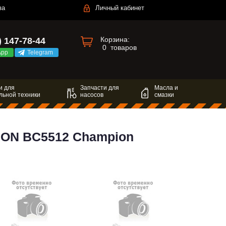
за
Личный кабинет
Корзина:
) 147-78-44
0
товаров
App
Telegram
и для
Запчасти для
Масла и
льной техники
насосов
смазки
ON BC5512 Champion