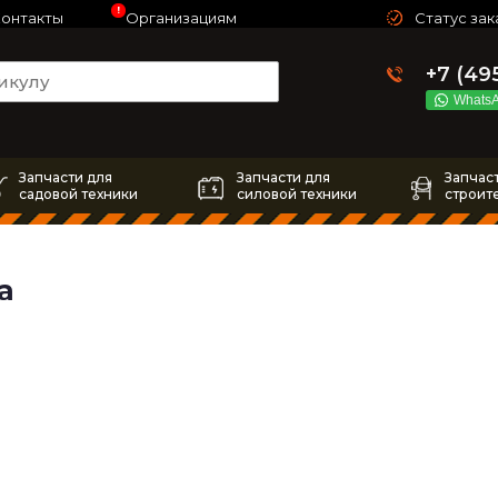
!
онтакты
Организациям
Статус зак
+7 (49
Whats
Запчасти для
Запчасти для
Запчас
садовой техники
силовой техники
строит
а
4