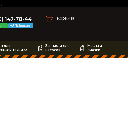
аза
Корзина:
5) 147-78-44
App
Telegram
ти для
Запчасти для
Масла и
ельной техники
насосов
смазки