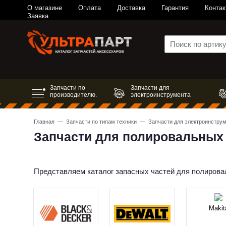
О магазине
Оплата
Доставка
Гарантия
Контак
Заявка
Запчасти по
Запчасти для
производителю.
электроинструмента
Главная
—
Запчасти по типам техники
—
Запчасти для электроинстру
Запчасти для полировальных
Представляем каталог запасных частей для полиров
Makit