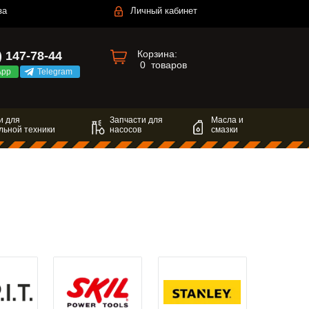
за
Личный кабинет
Корзина:
) 147-78-44
0
товаров
App
Telegram
и для
Запчасти для
Масла и
льной техники
насосов
смазки