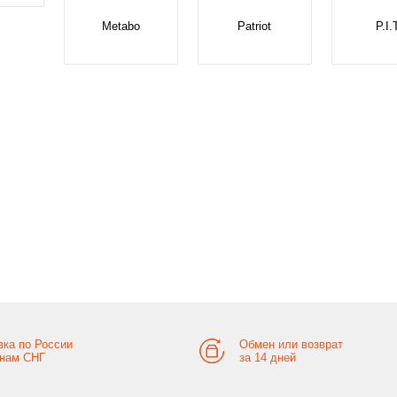
Metabo
Patriot
P.I.
вка по России
Обмен или возврат
анам СНГ
за 14 дней