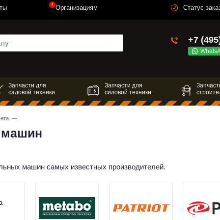
!
ты
Организациям
Статус зака
+7 (495
Whats
Запчасти для
Запчасти для
Запчаст
садовой техники
силовой техники
строите
мета
—
 машин
альных машин самых известных производителей.
a