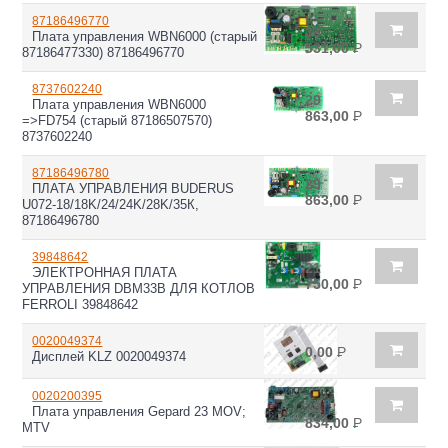
87186496770
33
Плата управления WBN6000 (старый
531,00
Р
87186477330) 87186496770
8737602240
29
Плата управления WBN6000
863,00
Р
=>FD754 (старый 87186507570)
8737602240
87186496780
29
ПЛАТА УПРАВЛЕНИЯ BUDERUS
863,00
Р
U072-18/18K/24/24K/28K/35К,
87186496780
39848642
21
ЭЛЕКТРОННАЯ ПЛАТА
750,00
Р
УПРАВЛЕНИЯ DBM33B ДЛЯ КОТЛОВ
FERROLI 39848642
0020049374
0,00
Р
Дисплей KLZ 0020049374
0020200395
29
Плата управления Gepard 23 MOV;
834,00
Р
MTV