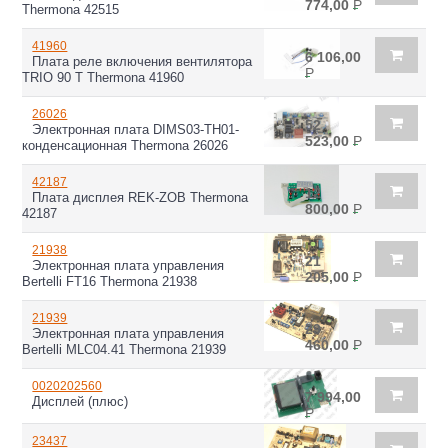
774,00
Р
Thermona 42515
41960
6 106,00
Плата реле включения вентилятора
Р
TRIO 90 T Thermona 41960
26026
52
Электронная плата DIMS03-TH01-
523,00
Р
конденсационная Thermona 26026
42187
12
Плата дисплея REK-ZOB Thermona
800,00
Р
42187
21938
21
Электронная плата управления
205,00
Р
Bertelli FT16 Thermona 21938
21939
29
Электронная плата управления
460,00
Р
Bertelli MLC04.41 Thermona 21939
0020202560
7 994,00
Дисплей (плюс)
Р
23437