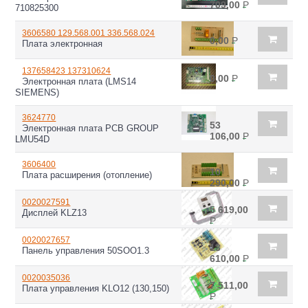
709,00
Р
710825300
3606580 129.568.001 336.568.024
0,00
Р
Плата электронная
137658423 137310624
0,00
Р
Электронная плата (LMS14
SIEMENS)
3624770
53
Электронная плата PCB GROUP
106,00
Р
LMU54D
3606400
10
Плата расширения (отопление)
290,00
Р
0020027591
5 619,00
Дисплей KLZ13
Р
0020027657
13
Панель управления 50SOO1.3
610,00
Р
0020035036
7 511,00
Плата управления KLO12 (130,150)
Р