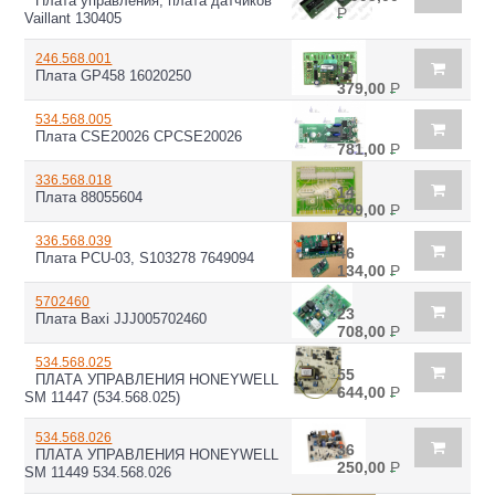
Плата управления, плата датчиков
Р
Vaillant 130405
246.568.001
14
Плата GP458 16020250
379,00
Р
534.568.005
11
Плата CSE20026 CPCSE20026
781,00
Р
336.568.018
14
Плата 88055604
299,00
Р
336.568.039
46
Плата PCU-03, S103278 7649094
134,00
Р
5702460
23
Плата Baxi JJJ005702460
708,00
Р
534.568.025
55
ПЛАТА УПРАВЛЕНИЯ HONEYWELL
644,00
Р
SM 11447 (534.568.025)
534.568.026
36
ПЛАТА УПРАВЛЕНИЯ HONEYWELL
250,00
Р
SM 11449 534.568.026