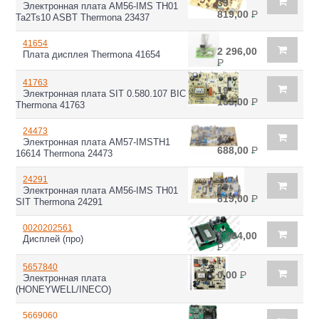
39
Электронная плата AM56-IMS TH01
819,00
Р
Ta2Ts10 ASBT Thermona 23437
41654
2 296,00
Плата дисплея Thermona 41654
Р
41763
19
Электронная плата SIT 0.580.107 BIC
153,00
Р
Thermona 41763
24473
47
Электронная плата AM57-IMSTH1
688,00
Р
16614 Thermona 24473
24291
39
Электронная плата AM56-IMS TH01
819,00
Р
SIT Thermona 24291
0020202561
7 994,00
Дисплей (про)
Р
5657840
0,00
Р
Электронная плата
(HONEYWELL/INECO)
5669060