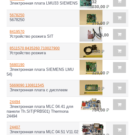
32
Электронная плата LMU33 SIEMENS
030,00
Р
5678250
34
5678250
375,00
Р
8419570
3 554,00
Устройство розжига SIT
Р
8511570 8435260 710027900
0,00
Р
Устройство розжига
5680190
53
Электронная плата SIEMENS LMU
329,00
Р
54)
5669090 130811545
0,00
Р
Электронная плата с дисплеем
24494
31
Электронная плата MLC 04.41 для
784,00
Р
панели Th.SIT(PRB501) Thermona
24494
24407
38
Электронная плата MLC 04.51 V11.02