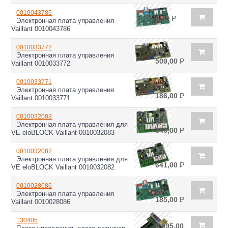
0010043786
0,00
Р
Электронная плата управления
Vaillant 0010043786
0010033772
35
Электронная плата управления
509,00
Р
Vaillant 0010033772
0010033771
40
Электронная плата управления
186,00
Р
Vaillant 0010033771
0010032083
37
Электронная плата управления для
846,00
Р
VE eloBLOCK Vaillant 0010032083
0010032082
27
Электронная плата управления для
641,00
Р
VE eloBLOCK Vaillant 0010032082
0010028086
40
Электронная плата управления
185,00
Р
Vaillant 0010028086
130405
6 995,00