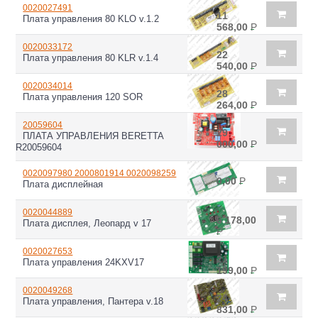
0020027491
11
Плата управления 80 KLO v.1.2
568,00
Р
0020033172
22
Плата управления 80 KLR v.1.4
540,00
Р
0020034014
28
Плата управления 120 SOR
264,00
Р
20059604
29
ПЛАТА УПРАВЛЕНИЯ BERETTA
000,00
Р
R20059604
0020097980 2000801914 0020098259
0,00
Р
Плата дисплейная
0020044889
6 178,00
Плата дисплея, Леопард v 17
Р
0020027653
21
Плата управления 24KXV17
199,00
Р
0020049268
24
Плата управления, Пантера v.18
831,00
Р