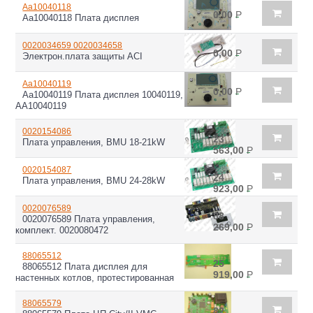
Aa10040118
0,00
Р
Aa10040118 Плата дисплея
0020034659 0020034658
0,00
Р
Электрон.плата защиты ACI
Aa10040119
0,00
Р
Aa10040119 Плата дисплея 10040119,
АA10040119
0020154086
23
Плата управления, BMU 18-21kW
563,00
Р
0020154087
24
Плата управления, BMU 24-28kW
923,00
Р
0020076589
88
0020076589 Плата управления,
269,00
Р
комплект. 0020080472
88065512
25
88065512 Плата дисплея для
919,00
Р
настенных котлов, протестированная
88065579
82