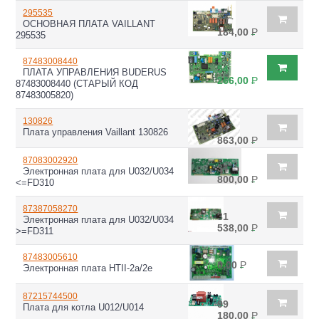
295535
40
ОСНОВНАЯ ПЛАТА VAILLANT
184,00
Р
295535
87483008440
54
ПЛАТА УПРАВЛЕНИЯ BUDERUS
266,00
Р
87483008440 (СТАРЫЙ КОД
87483005820)
130826
44
Плата управления Vaillant 130826
863,00
Р
87083002920
34
Электронная плата для U032/U034
800,00
Р
<=FD310
87387058270
31
Электронная плата для U032/U034
538,00
Р
>=FD311
87483005610
0,00
Р
Электронная плата HTII-2a/2e
87215744500
99
Плата для котла U012/U014
180,00
Р