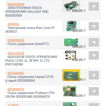
0020202559
42
ЭЛЕКТРОННАЯ ПЛАТА
806,00
Р
УПРАВЛЕНИЯ VAILLANT RNC
0020202559
3630610
52
Электронная плата Baxi Luna HT
583,00
Р
3630610
0020253019
11
Плата управления (turboFIT)
464,00
Р
0020120239
14
0020120239 ПЛАТА УПРАВЛЕНИЯ
918,00
Р
РЫСЬ LYNX 11, ЯГУАР 11 JTV
PROTHERM
0010034497
29
Плата управления Gepard 23 R1
310,00
Р
(старый 0020260654)
0020049376
36
Плата управления Protherm ST6-
250,00
Р
10V2M 0020052480 0020049376
7726557