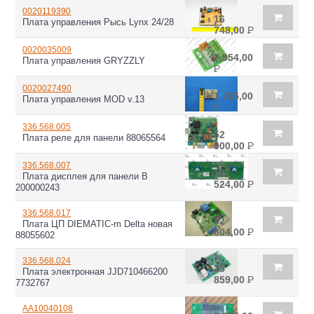
0020119390
16
Плата управления Рысь Lynx 24/28
748,00
Р
0020035009
7 954,00
Плата управления GRYZZLY
Р
0020027490
1 765,00
Плата управления MOD v.13
Р
336.568.005
52
Плата реле для панели 88065564
900,00
Р
336.568.007
17
Плата дисплея для панели В
524,00
Р
200000243
336.568.017
82
Плата ЦП DIEMATIC-m Delta новая
804,00
Р
88055602
336.568.024
25
Плата электронная JJD710466200
859,00
Р
7732767
AA10040108