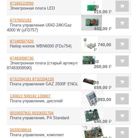
87160122050
20
Электронная плата LED
010,00
Р
8737602192
35
Плата управления U042-24K/Gaz
441,00
Р
4000 W (≥FD757)
87186507420
1 740,00
Набор кнопок WBN6000 (FD≥754)
Р
87483008730
50
Электронная плата (старый артикул
260,00
Р
87483008590)
8732204181 8732204226
28
Плата управления GAZ 2500F ENGL
659,00
Р
130822 509182 130807
7 993,00
Плата управления, дисплей
Р
0010037811 0010031704
21
Плата управления, P4 Standard
690,00
Р
0020038616
62
Плата управления, комплект