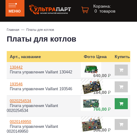
Корзина:
0
товаров
МЕНЮ
Главная
— Платы для котлов
Платы для котлов
Арт., название
Фото
Цена
Купить
130442
27
Плата управления Vaillant 130442
640,00
Р
193546
40
Плата управления Vaillant 193546
184,00
Р
0020254534
29
Плата управления Vaillant
766,00
Р
0020254534
0020149950
35
Плата управления Vaillant
506,00
Р
0020149950