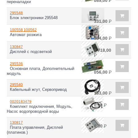
089,00
Р
переналадки
295548
12
Блок электроники 295548
331,00
Р
100558 100562
22
Автомат розжига
964,00
Р
130847
8 718,00
Дисплей с подсветкой
Р
295536
11
Основная плата, Дополнительный
056,00
Р
модуль
295540
10
Кабельный жгут, Сервопривод
183,00
Р
0020183479
0,00
Р
Комплект подключения, Модуль,
Насос водопроводной воды
130817
0,00
Р
Плата управления, Дисплей
(платинов.)