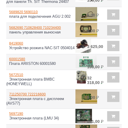
338,00
Р
для панели Th. SIT Thermona 24407
5689820 5690110
0,00
Р
плата для подключения AGU 2.002
5682690 710628400 710234400
0,00
Р
панель управления выносная
8419060
3 625,00
Устройство розжига NAC-SIT 0504014
Р
60001580
26
Плата ARIISTON 60001580
100,00
Р
5672510
32
Электронная плата BMBC
318,00
Р
(HONEYWELL)
711250700 722216600
0,00
Р
Электронная плата с дисплеем
(AVS77)
5697190
46
Электронная плата (LMU 34)
061,00
Р