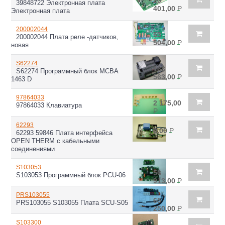
20
39848722 Электронная плата
401,00
Р
Электронная плата
200002044
53
200002044 Плата реле -датчиков,
504,00
Р
новая
S62274
168
S62274 Программный блок МСВА
563,00
Р
1463 D
97864033
2 175,00
97864033 Клавиатура
Р
62293
0,00
Р
62293 59846 Плата интерфейса
OPEN THERM с кабельными
соединениями
S103053
56
S103053 Программный блок PCU-06
913,00
Р
PRS103055
65
PRS103055 S103055 Плата SCU-S05
250,00
Р
S103300