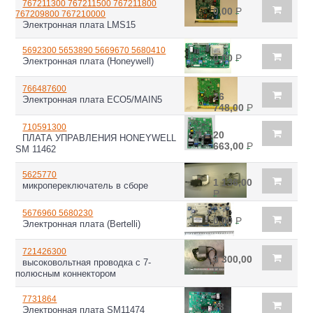
767211300 767211500 767211800
0,00
Р
767209800 767210000
Электронная плата LMS15
5692300 5653890 5669670 5680410
0,00
Р
Электронная плата (Honeywell)
766487600
26
Электронная плата ECO5/MAIN5
748,00
Р
710591300
20
ПЛАТА УПРАВЛЕНИЯ HONEYWELL
663,00
Р
SM 11462
5625770
1 136,00
микропереключатель в сборе
Р
5676960 5680230
0,00
Р
Электронная плата (Bertelli)
721426300
3 300,00
высоковольтная проводка с 7-
Р
полюсным коннектором
7731864
23
Электронная плата SM11474