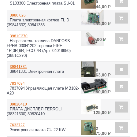
20
S103300 Электронная плата SU-01
844,00
Р
3980I626
32
Плата электронная котлов FL D
444,00
Р
(39841332) 39841333
3981C270
0,00
Р
Нагреватель топлива DANFOSS
FPHB 030N1202 горелки FIRE
1R,3R,6R, ECO 7R (Арт.:04018950)
(3981C270)
39841331
38
39841331 Электронная плата
063,00
Р
7837094
46
7837094 Управляющая плата MB102-
980,00
Р
A20
39820410
18
ПЛАТА ДИСПЛЕЯ FERROLI
125,00
Р
(38321600) 39820410
7633727
42
Электронная плата CU 22 KW
775,00
Р