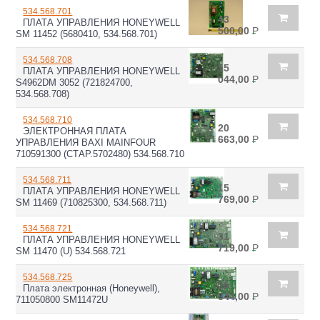
534.568.701
43
ПЛАТА УПРАВЛЕНИЯ HONEYWELL
500,00
Р
SM 11452 (5680410, 534.568.701)
534.568.708
15
ПЛАТА УПРАВЛЕНИЯ HONEYWELL
044,00
Р
S4962DM 3052 (721824700,
534.568.708)
534.568.710
20
ЭЛЕКТРОННАЯ ПЛАТА
663,00
Р
УПРАВЛЕНИЯ BAXI MAINFOUR
710591300 (СТАР.5702480) 534.568.710
534.568.711
15
ПЛАТА УПРАВЛЕНИЯ HONEYWELL
769,00
Р
SM 11469 (710825300, 534.568.711)
534.568.721
31
ПЛАТА УПРАВЛЕНИЯ HONEYWELL
719,00
Р
SM 11470 (U) 534.568.721
534.568.725
20
Плата электронная (Honeywell),
844,00
Р
711050800 SM11472U