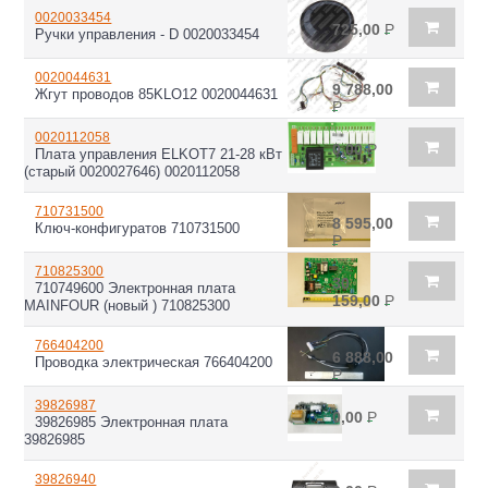
0020033454
725,00
Р
Ручки управления - D 0020033454
0020044631
9 788,00
Жгут проводов 85KLO12 0020044631
Р
0020112058
0,00
Р
Плата управления ELKOT7 21-28 кВт
(старый 0020027646) 0020112058
710731500
8 595,00
Ключ-конфигуратов 710731500
Р
710825300
30
710749600 Электронная плата
159,00
Р
MAINFOUR (новый ) 710825300
766404200
6 888,00
Проводка электрическая 766404200
Р
39826987
0,00
Р
39826985 Электронная плата
39826985
39826940