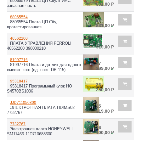
88065579 Плата ЦП City/II VMC
831,00
Р
запасная часть
88065554
82
88065554 Плата ЦП City,
831,00
Р
протестированная
46562200
25
ПЛАТА УПРАВЛЕНИЯ FERROLI
919,00
Р
46562200 398000210
81997716
27
81997716 Плата и датчик для одного
369,00
Р
смесит. конт.(ед. пост. DB 115)
95318417
36
95318417 Программный блок HO
250,00
Р
S4570BS1036
JJD711050800
25
ЭЛЕКТРОННАЯ ПЛАТА HDIMS02
919,00
Р
7732767
7732767
26
Электронная плата HONEYWELL
100,00
Р
SM11466 JJD710688600