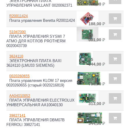
ЭЛЕКТРОННАЯ ПЛАТА
895,00
Р
УПРАВЛЕНИЯ VAILLANT 0020092371
R20011424
27
Плата управления Beretta R20011424
188,00
Р
S1047000
28
ПЛАТА УПРАВЛЕНИЯ SYSMI 7
001,00
Р
ATMO ДЛЯ КОТЛОВ PROTHERM
0020043739
3624110
35
ЭЛЕКТРОННАЯ ПЛАТА BAXI
344,00
Р
3624110 (LMU33 SIEMENS)
0020260655
33
Плата управления KLOM 17 версия
758,00
Р
0020260655 (старый 0020216819)
AA04010052
16
ПЛАТА УПРАВЛЕНИЯ ELECTROLUX
313,00
Р
УНИВЕРСАЛЬНАЯ AA10040130
39827141
35
ПЛАТА УПРАВЛЕНИЯ DBM07B
344,00
Р
FERROLI 39827141