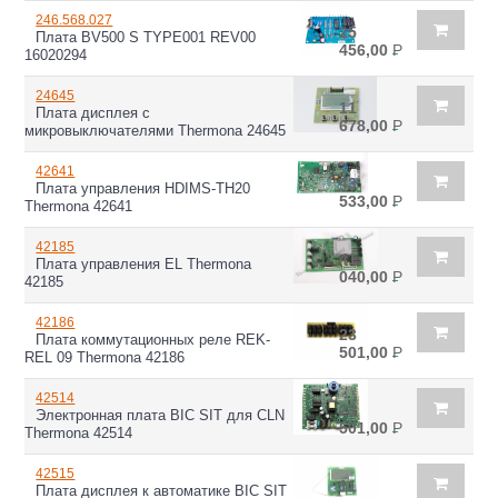
246.568.027
25
Плата BV500 S TYPE001 REV00
456,00
Р
16020294
24645
11
Плата дисплея с
678,00
Р
микровыключателями Thermona 24645
42641
43
Плата управления HDIMS-TH20
533,00
Р
Thermona 42641
42185
41
Плата управления EL Thermona
040,00
Р
42185
42186
23
Плата коммутационных реле REK-
501,00
Р
REL 09 Thermona 42186
42514
23
Электронная плата BIC SIT для CLN
501,00
Р
Thermona 42514
42515
11
Плата дисплея к автоматике BIC SIT