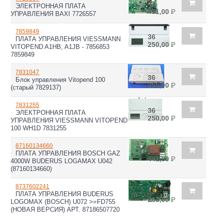
47
ЭЛЕКТРОННАЯ ПЛАТА
451,00
Р
УПРАВЛЕНИЯ BAXI 7726557
7859849
36
ПЛАТА УПРАВЛЕНИЯ VIESSMANN
250,00
Р
VITOPEND A1HB, A1JB - 7856853
7859849
7831047
36
Блок управления Vitopend 100
250,00
Р
(старый 7829137)
7831255
36
ЭЛЕКТРОННАЯ ПЛАТА
250,00
Р
УПРАВЛЕНИЯ VIESSMANN VITOPEND
100 WH1D 7831255
87160134660
35
ПЛАТА УПРАВЛЕНИЯ BOSCH GAZ
441,00
Р
4000W BUDERUS LOGAMAX U042
(87160134660)
8737602241
32
ПЛАТА УПРАВЛЕНИЯ BUDERUS
263,00
Р
LOGOMAX (BOSCH) U072 >=FD755
(НОВАЯ ВЕРСИЯ) АРТ. 87186507720