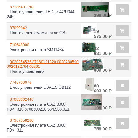
87186401190
12
Плата управления LED U042/U044-
398,00
Р
24K
07099042
19
Плата с разъёмами котла GB
575,00
Р
710648000
32
Электронная плата SM11464
631,00
Р
0020254535 87160121320 0020280590
37
0020132764 00201
809,00
Р
Плата управления
7746700076
80
Блок управления UBA1.5 GB112
693,00
Р
87083002440
41
Электронная плата GAZ 3000
108,00
Р
FD<=310 8708300210 534.568.021
87387058280
36
Электронная плата GAZ 3000
758,00
Р
FD>=311