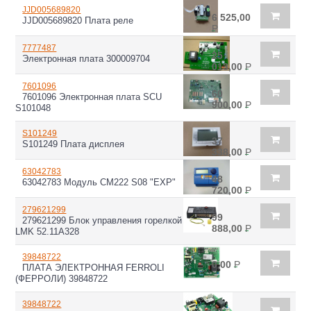
JJD005689820
6 525,00
JJD005689820 Плата реле
Р
7777487
25
Электронная плата 300009704
013,00
Р
7601096
60
7601096 Электронная плата SCU
900,00
Р
S101048
S101249
37
S101249 Плата дисплея
338,00
Р
63042783
48
63042783 Модуль CM222 S08 "EXP"
720,00
Р
279621299
99
279621299 Блок управления горелкой
888,00
Р
LMK 52.11A328
39848722
0,00
Р
ПЛАТА ЭЛЕКТРОННАЯ FERROLI
(ФЕРРОЛИ) 39848722
39848722