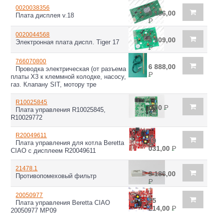
0020038356
9 186,00
Плата дисплея v.18
Р
0020044568
6 909,00
Электронная плата диспл. Tiger 17
Р
766070800
6 888,00
Проводка электрическая (от разъема
Р
платы Х3 к клеммной колодке, насосу,
газ. Клапану SIT, мотору тре
R10025845
0,00
Р
Плата управления R10025845,
R10029772
R20049611
19
Плата управления для котла Beretta
031,00
Р
CIAO с дисплеем R20049611
21478.1
3 186,00
Противопомеховый фильтр
Р
20050977
25
Плата управления Beretta CIAO
214,00
Р
20050977 MP09