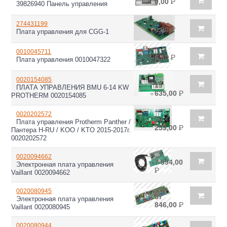
0,00
Р
39826940 Панель управления
274431199
0,00
Р
Плата управления для CGG-1
0010045711
0,00
Р
Плата управления 0010047322
0020154085
19
ПЛАТА УПРАВЛЕНИЯ BMU 6-14 KW
635,00
Р
PROTHERM 0020154085
0020202572
39
Плата управления Protherm Panther /
259,00
Р
Пантера H-RU / KOO / KTO 2015-2017г.
0020202572
0020094662
7 994,00
Электронная плата управления
Р
Vaillant 0020094662
0020080945
37
Электронная плата управления
846,00
Р
Vaillant 0020080945
0020080944