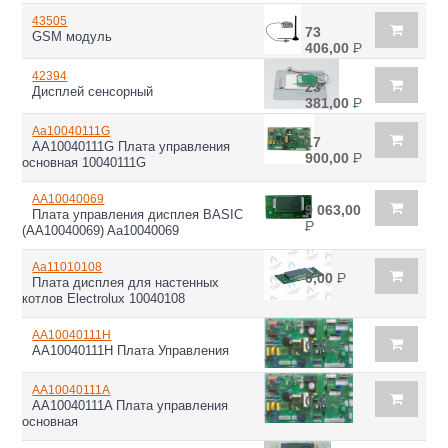
43505
73
GSM модуль
406,00
Р
42394
23
Дисплей сенсорный
381,00
Р
Aa10040111G
17
AA10040111G Плата управления
900,00
Р
основная 10040111G
АА10040069
9 063,00
Плата управления дисплея BASIC
Р
(АА10040069) Aa10040069
Aa11010108
0,00
Р
Плата дисплея для настенных
котлов Electrolux 10040108
AA10040111H
0,00
Р
AA10040111H Плата Управления
AA10040111A
0,00
Р
AA10040111A Плата управления
основная